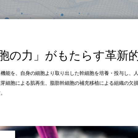
胞の力」がもたらす革新
た機能を、自身の細胞より取り出した幹細胞を培養・投与し、
維芽細胞による肌再生、脂肪幹細胞の補充移植による組織の欠
す。